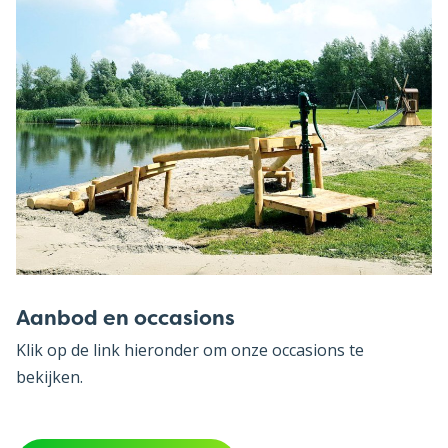
Over het recreatiepark
Stacaravans & Chalets
De omgeving
Aanbod en occasions
Contact
Klik op de link hieronder om onze occasions te
bekijken.